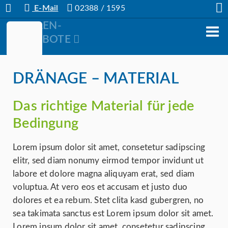
E-Mail
02388 / 1595
STELLEN-
ANGEBOTE
DRÄNAGE – MATERIAL
Das richtige Material für jede
Bedingung
Lorem ipsum dolor sit amet, consetetur sadipscing
elitr, sed diam nonumy eirmod tempor invidunt ut
labore et dolore magna aliquyam erat, sed diam
voluptua. At vero eos et accusam et justo duo
dolores et ea rebum. Stet clita kasd gubergren, no
sea takimata sanctus est Lorem ipsum dolor sit amet.
Lorem ipsum dolor sit amet, consetetur sadipscing