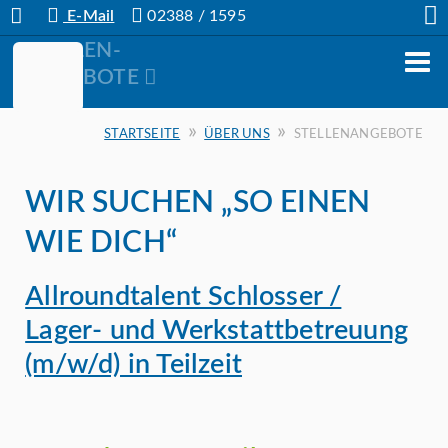
E-Mail
02388 / 1595
STELLEN-
ANGEBOTE
»
»
STARTSEITE
ÜBER UNS
STELLENANGEBOTE
WIR SUCHEN „SO EINEN
WIE DICH“
Allroundtalent Schlosser /
Lager- und Werkstattbetreuung
(m/w/d) in Teilzeit