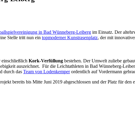
ballspielvereinigung in Bad Wünneberg-Leiberg
im Einsatz. Der alteh
e Stelle tritt nun ein
topmoderner Kunstrasenplatz
, der mit innovativ
 einschließlich
Kork-Verfüllung
bestehen. Der Umwelt zuliebe gebaut a
lebigkeit auszeichnet. Für die Leichtathleten in Bad Wünneberg-Leib
und durch das
Team von Lodenkemper
ordentlich auf Vordermann gebrac
ojekt bereits bis Mitte Juni 2019 abgeschlossen und der Platz für den er