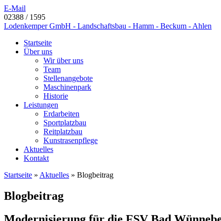
E-Mail
02388 / 1595
Lodenkemper GmbH - Landschaftsbau - Hamm - Beckum - Ahlen
Startseite
Über uns
Wir über uns
Team
Stellenangebote
Maschinenpark
Historie
Leistungen
Erdarbeiten
Sportplatzbau
Reitplatzbau
Kunstrasenpflege
Aktuelles
Kontakt
Startseite
»
Aktuelles
»
Blogbeitrag
Blogbeitrag
Modernisierung für die FSV Bad Wünnebe